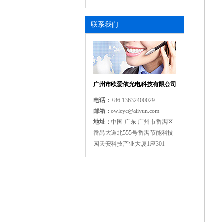
联系我们
广州市欧爱依光电科技有限公司
12LED 圆形大太阳能板警示灯
电话：
+86 13632400029
邮箱：
owleye@aliyun.com
地址
：
中国 广东 广州市番禺区
番禺大道北555号番禺节能科技
园天安科技产业大厦1座301
太阳能高抗冲击铝突起路标