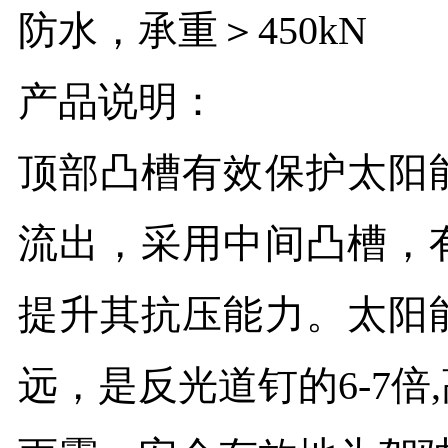
支
防水，承重＞450kN
持
产品说明：
顶部凸槽有效保护太阳
联
流出，采用中间凸槽，
系
提升其抗压能力。太阳
我
远，是反光道钉的
6-7
们