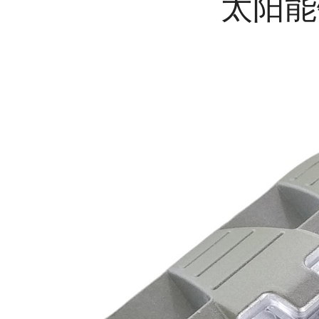
太阳能
欧
爱
依
产
品
中