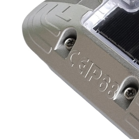
心
工
程
案
例