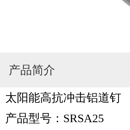
应
用
视
频
产品简介
太阳能
高抗冲击铝道钉
技
产品型号：
SRSA25
术