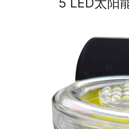
5 LED太
欧
爱
依
产
品
中