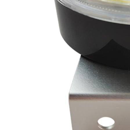
心
工
程
案
例